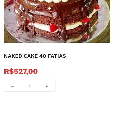
Naked cake 40 fatias
R$
527,00
SKU:
26
Categoria:
tortas