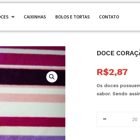
OCES
CAIXINHAS
BOLOS E TORTAS
CONTATO
doce coraç
R$
2,87
Os doces possuem
sabor. Sendo ass