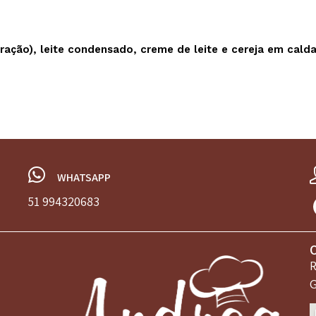
ração), leite condensado, creme de leite e cereja em cal
WHATSAPP
51 994320683
R
G