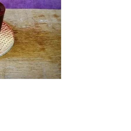
SKU:
80
Categorias:
copin