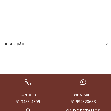
SKU:
57
Categoria:
copinhos e casquinhas
DESCRIÇÃO
CONTATO
WHATSAPP
51 3488-4309
51 994320683
ONDE ESTAMOS