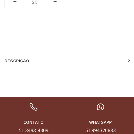
SKU:
87
Categoria:
doces requintados
DESCRIÇÃO
CONTATO
WHATSAPP
51 3488-4309
51 994320683