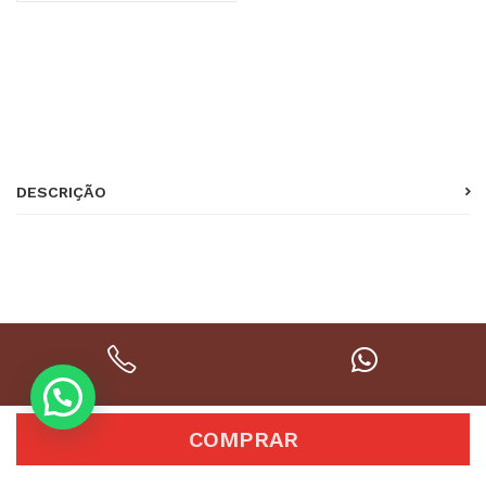
SKU:
7
Categoria:
caramelados
DESCRIÇÃO
CONTATO
WHATSAPP
COMPRAR
51 3488-4309
51 994320683
ONDE ESTAMOS