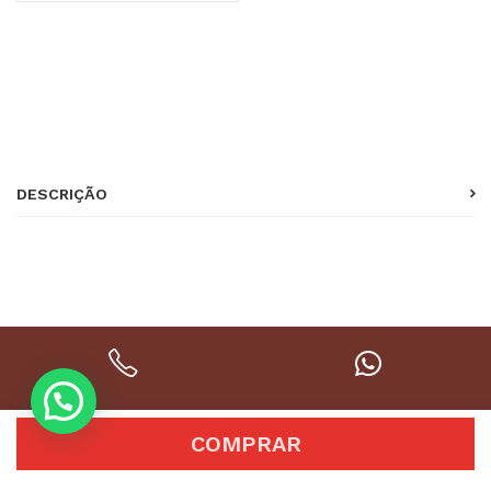
SKU:
40
Categoria:
bombons
DESCRIÇÃO
CONTATO
WHATSAPP
COMPRAR
51 3488-4309
51 994320683
ONDE ESTAMOS