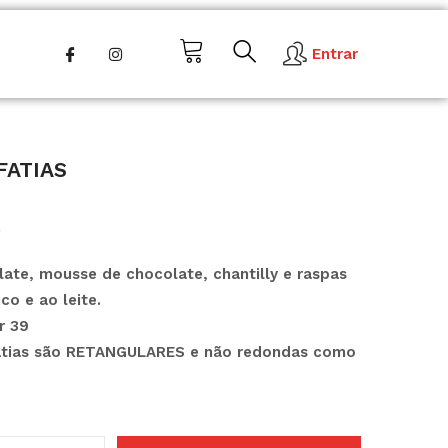
Entrar
fatias
0
ate, mousse de chocolate, chantilly e raspas
co e ao leite.
r 39
fatias são RETANGULARES e não redondas como