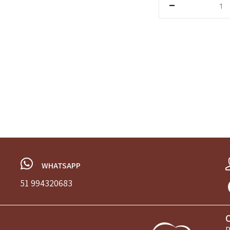
SKU:
217
Categoria:
tortas
WHATSAPP
51 994320683
R