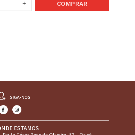
COMPRAR
SIGA-NOS
ONDE ESTAMOS
. Paulo César Basc de Oliveira, 53 – Oriçó,