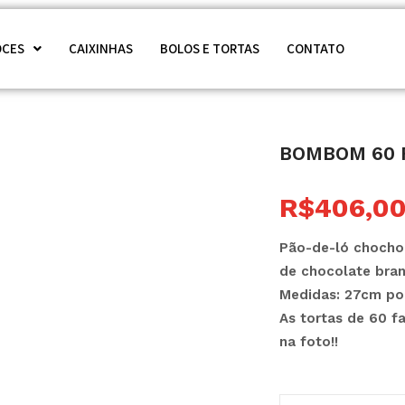
OCES
CAIXINHAS
BOLOS E TORTAS
CONTATO
Bombom 60 
R$
406,0
Pão-de-ló chochol
de chocolate bran
Medidas: 27cm po
As tortas de 60 
na foto!!