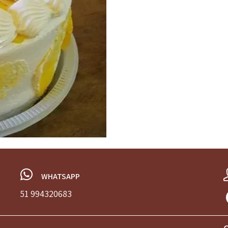
SKU:
182
Categoria:
tortas
WHATSAPP
51 994320683